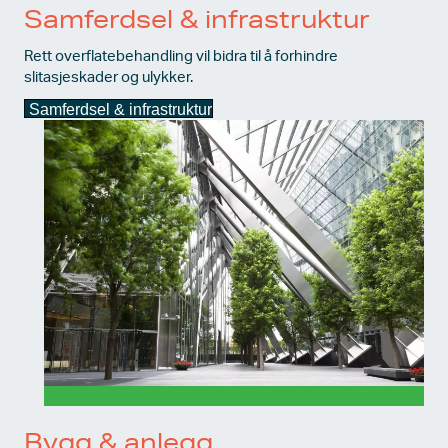
Samferdsel & infrastruktur
Rett
overflatebehandling
vil bidra til å
forhindre
slitasjeskader
og ulykker.
Samferdsel & infrastruktur
Bygg & anlegg